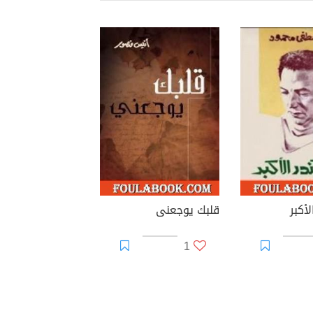
أكبر
قلبك يوجعنى
1