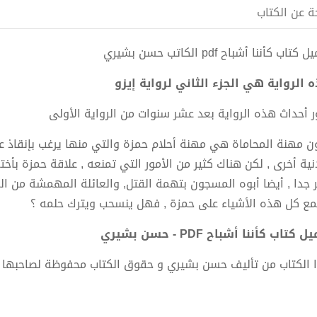
ة عن الكتاب
كتاب كأننا أشباح pdf الكاتب حسن بشيري
 الرواية هي الجزء الثاني لرواية إيزو
ر أحداث هذه الرواية بعد عشر سنوات من الرواية الأولى
ن مهنة المحاماة هي مهنة أحلام حمزة والتي منها يرغب بإنقاذ عائ
نية أخرى , لكن هناك كثير من الأمور التي تمنعه , علاقة حمزة بأخ
ر جدا , أيضا أبوه المسجون بتهمة القتل, والعائلة المهمشة من الم
مع كل هذه الأشياء على حمزة , فهل ينسحب ويترك حلمه ؟
 كتاب كأننا أشباح PDF - حسن بشيري
 الكتاب من تأليف حسن بشيري و حقوق الكتاب محفوظة لصاحبها