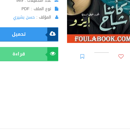
عدد التحميلات : 569
نوع الملف : PDF
المؤلف :
حسن بشيري
تحميل
قراءة