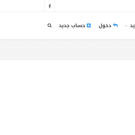
يد
دخول
حساب جديد