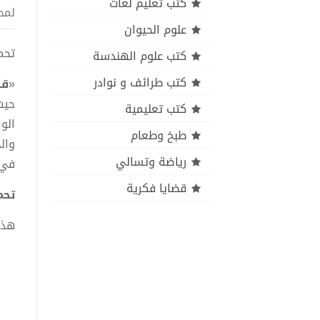
كتب تعليم لغات
لمح
علوم الحيوان
تحميل
كتب علوم الهندسة
كتب طرائف و نوادر
«
قه
حيث
كتب تعليمية
الو
طبخ وطعام
وال
رياضة وتسالي
في 
قضايا فكرية
تحمي
هذا