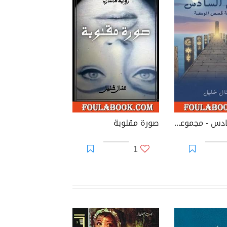
الركن السادس - مجموعة قصص الومضة
صورة مقلوبة
1