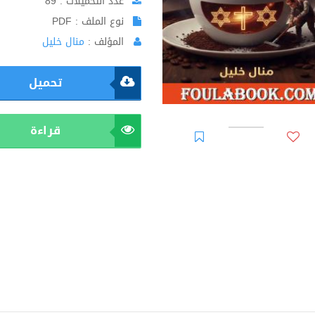
عدد التحميلات : 89
نوع الملف : PDF
المؤلف :
منال خليل
تحميل
قراءة