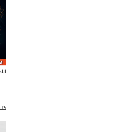
اللذ
كتب