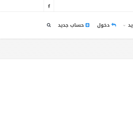
يد
دخول
حساب جديد