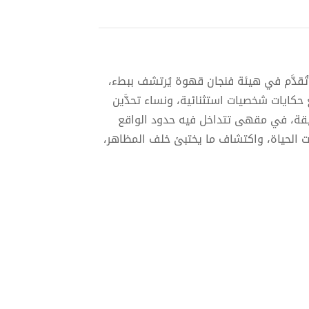
ُقدَّم في هيئة فنجان قهوة يُرتشف ببطء،
حكايات شخصيات استثنائية، ونساء تحدَّين
قة، في مقهى تتداخل فيه حدود الواقع
ات الحياة، واكتشاف ما يختبئ خلف المظاهر،