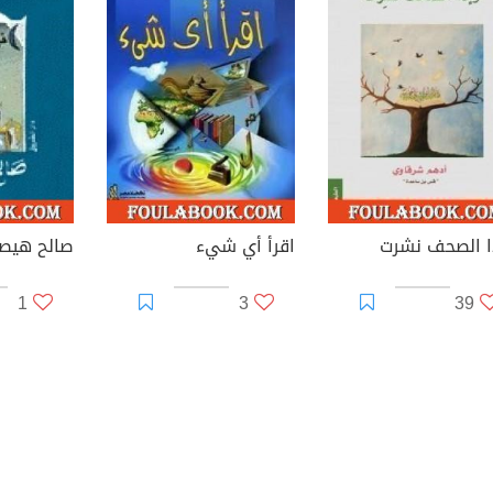
ا الصحف نشرت
اقرأ أي شيء
صالح هيص
1
3
39