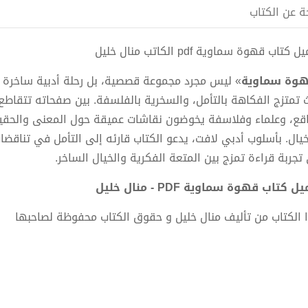
ة عن الكتاب
 كتاب قهوة سماوية pdf الكاتب منال خليل
وة سماوية
» ليس مجرد مجموعة قصصية، بل رحلة أدبية ساخرة ت
 تمتزج الفكاهة بالتأمل، والسخرية بالفلسفة. بين صفحاته تتقاطع 
اقع، وعلماء وفلاسفة يخوضون نقاشات عميقة حول المعنى والحقي
خيال. بأسلوب أدبي لافت، يدعو الكتاب قارئه إلى التأمل في تناقض
تجربة قراءة تمزج بين المتعة الفكرية والخيال الساخر.
ل كتاب قهوة سماوية PDF - منال خليل
 الكتاب من تأليف منال خليل و حقوق الكتاب محفوظة لصاحبها