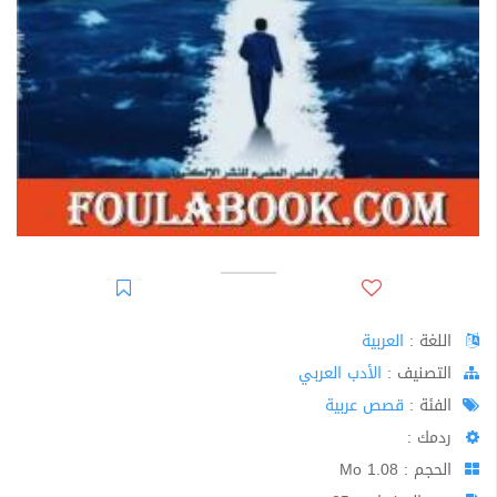
اللغة :
العربية
اﻟﺘﺼﻨﻴﻒ :
الأدب العربي
الفئة :
قصص عربية
ردمك :
الحجم : 1.08 Mo