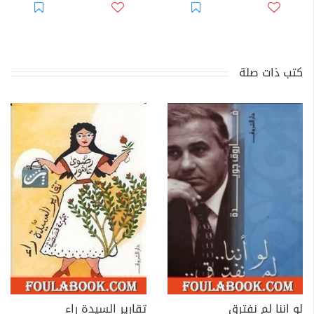
كتب ذات صلة
لو اننا لم نفترق
تقارير السيدة راء