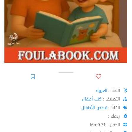
اللغة :
العربية
اﻟﺘﺼﻨﻴﻒ :
كتب أطفال
الفئة :
قصص الأطفال
ردمك :
الحجم : 0.71 Mo