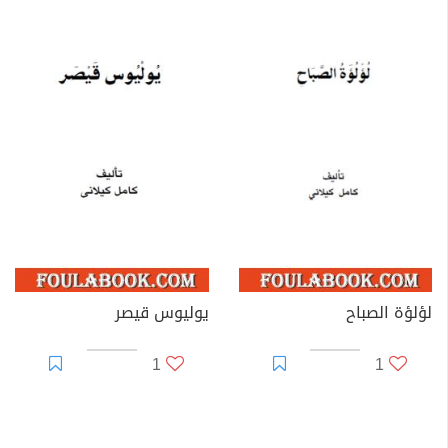
لؤلؤة الصباح
يوليوس قيصر
1
1