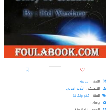
اللغة :
العربية
اﻟﺘﺼﻨﻴﻒ :
الأدب العربي
الفئة :
فكر وثقافة
ردمك :
الحجم : 5.61 Mo