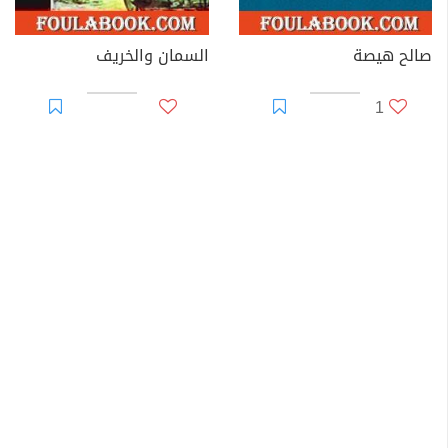
صالح هيصة
السمان والخريف
1