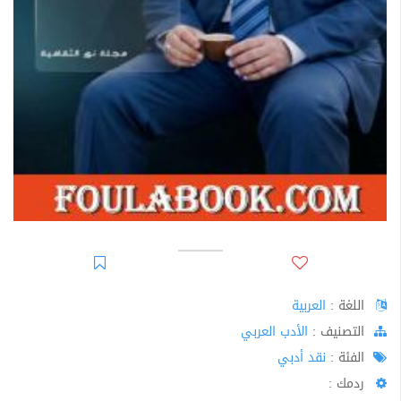
اللغة :
العربية
اﻟﺘﺼﻨﻴﻒ :
الأدب العربي
الفئة :
نقد أدبي
ردمك :