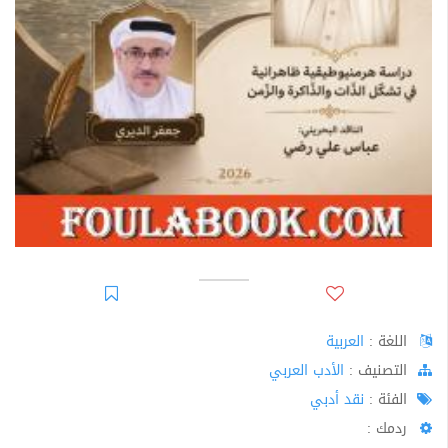
اللغة :
العربية
اﻟﺘﺼﻨﻴﻒ :
الأدب العربي
الفئة :
نقد أدبي
ردمك :