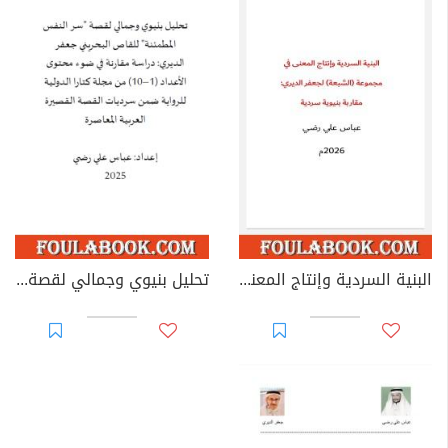
البنية السردية وإنتاج المعنى في مجموعة «السبعة» لجعفر الديري: مقاربة بنيوية سردية
تحليل بنيوي وجمالي لقصة سر النفس المطمئنة للقاص البحريني جعفر الديري