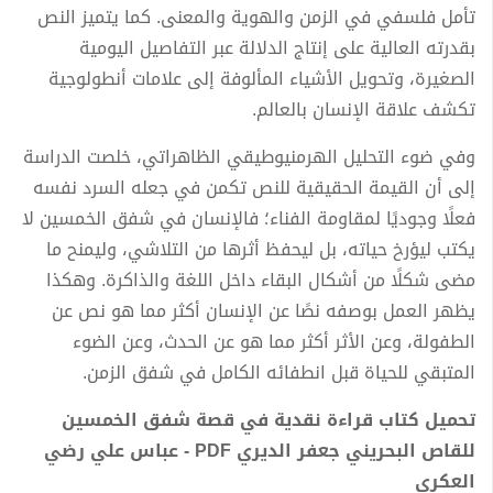
تأمل فلسفي في الزمن والهوية والمعنى. كما يتميز النص
بقدرته العالية على إنتاج الدلالة عبر التفاصيل اليومية
الصغيرة، وتحويل الأشياء المألوفة إلى علامات أنطولوجية
تكشف علاقة الإنسان بالعالم.
وفي ضوء التحليل الهرمنيوطيقي الظاهراتي، خلصت الدراسة
إلى أن القيمة الحقيقية للنص تكمن في جعله السرد نفسه
فعلًا وجوديًا لمقاومة الفناء؛ فالإنسان في شفق الخمسين لا
يكتب ليؤرخ حياته، بل ليحفظ أثرها من التلاشي، وليمنح ما
مضى شكلًا من أشكال البقاء داخل اللغة والذاكرة. وهكذا
يظهر العمل بوصفه نصًا عن الإنسان أكثر مما هو نص عن
الطفولة، وعن الأثر أكثر مما هو عن الحدث، وعن الضوء
المتبقي للحياة قبل انطفائه الكامل في شفق الزمن.
تحميل كتاب قراءة نقدية في قصة شفق الخمسين
للقاص البحريني جعفر الديري PDF - عباس علي رضي
العكري