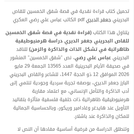
تحميل كتاب قراءة نقدية في قصة شفق الخمسين للقاص
البحريني
جعفر الديري
pdf الكاتب عباس علي رضي العكري
يتناول هذا الكتاب
(قراءة نقدية في قصة شفق الخمسين
للقاص البحريني جعفر الديري دراسة هرمنيوطيقية
ظاهراتية في تشكل الذات والذاكرة والزمن)
للناقد
البحريني
عباس علي رضي
، نص "شفق الخمسين" المنشور
في صحيفة الأيام البحرينية العدد 13565 الجمعة 29 مايو
2026 الموافق 12 ذو الحجة 1447، للشاعر والقاص البحريني
البارز جعفر الديري، بوصفه تجربة سردية وجودية تنتمي إلى
أدب الذاكرة والتأمل الإنساني، مع اعتماد مقاربة
هرمنيوطيقية ظاهراتية ذات خلفية فلسفية متأثرة بتقاليد
التأويل عند هايدغر وغادامير وريكور، وبالحساسية الجمالية
للمكان والذاكرة عند باشلار.
وتنطلق الدراسة من فرضية أساسية مفادها أن النص لا