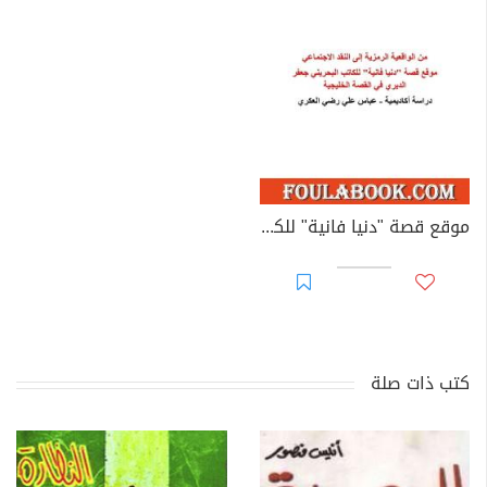
موقع قصة "دنيا فانية" للكاتب البحريني جعفر الديري في القصة الخليجية
كتب ذات صلة