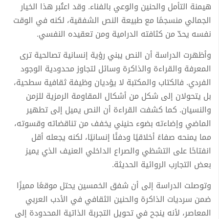
هيمنة التأمل والحنين والوعي بالفناء. وقد اعتُبر هذا الخيار
الجمالي منسجمًا مع طبيعة النص الشفقية، لكنه في الوقت
نفسه يحدّ من كثافته الدرامية ومن تعقيده النفسي.
وأظهرت الدراسة أن النص يبني رؤية إنسانية تصالحية ترى
المعرفة والقراءة والذاكرة وسائل لتجاوز محدودية الوجود
الفردي. فالكتاب والمكتبة لا يؤديان وظيفة ثقافية سطحية،
بل يتحولان إلى شكل من أشكال المقاومة الرمزية للزمن
والنسيان. كما كشفت القراءة أن النص يميل إلى تطهير
الماضي وإضاءته بضوء حنيني يخفف من تناقضاته وقسوته،
مما يمنحه صفاءً أخلاقيًا ودفئًا إنسانيًا، لكنه يجعله أقل
انفتاحًا على التشظي والصراع الداخلي العنيف الذي يميز
بعض التجارب الروائية الحديثة.
وتوصلت الدراسة إلى أن شفق الخمسين يحتل موقعًا مميزًا
ضمن سرديات الذاكرة والحنين الثقافي في الأدب العربي
المعاصر، لأنه ينجح في تحويل التجربة الذاتية المحدودة إلى