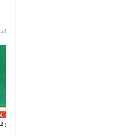
كتب
راق