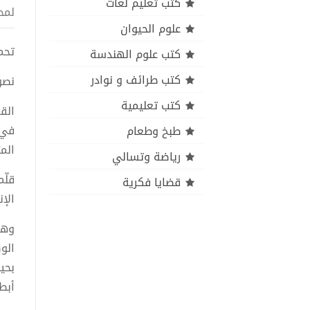
كتب تعليم لغات
لمح
علوم الحيوان
تحميل 
كتب علوم الهندسة
كتب طرائف و نوادر
نصو
كتب تعليمية
الق
في 
طبخ وطعام
المت
رياضة وتسالي
قلّ
قضايا فكرية
الإ
وهن
الو
بحي
أبط