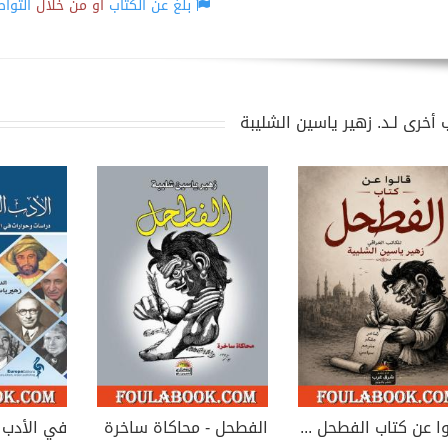
بلّغ عن الكتاب
أو من خلال
التوا
 أخرى لـد. زهير ياسين الشليبة
قالوا عن كتاب الفطحل للكاتب العراقي زهير شليبة
الفطحل - محاكاة ساخرة