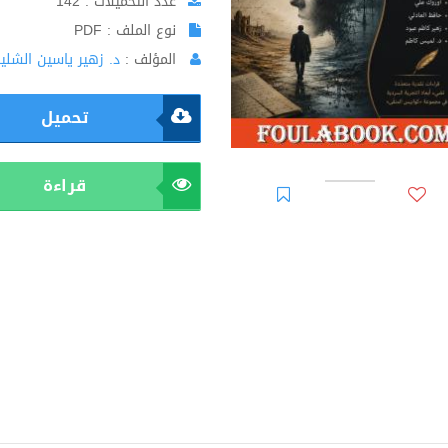
عدد التحميلات : 142
نوع الملف : PDF
المؤلف :
د. زهير ياسين الشليب
تحميل
قراءة