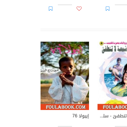
شمعـة لا تنطفئ - سلسلة زهور
إيبولا 76