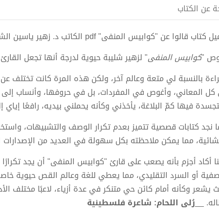
ة عن الكتاب
كتاب قالوا عن "كوابيس المنفى" pdf الكاتب د. زهير ياسين الشليبة
ص "
كوابيس المنفى
" لزهير شليبة حيوية لدرجة أنها تجعل القارئ ي
راءة بالنسبة لي متعة وعالم آخر، ولكن هذه المرة كانت تختلف ع
كل المعاني، وأغوص في المفردات، بل في حروفها، وأنساب إلى ف
جسدة فيها كمّ البلاغة، يأخذني وكأنه يحملني بيديه، رافعًا إياي إلى
ما نجد كتابات قصصية تتميز بعدم تكرار الوصف والتشبيهات، واستخد
نشائية، مما يمكن ملاحظته بكل سهولة في العديد من الإصدارات 
ا أكاد أجزم بأنه يصعب على قارئ "كوابيس المنفى" أن يجد تكرارًا كث
صفية أو السرد التقليدي، مما يعطي للغة وعالم القص حيوية خاصة
ث يشعر وكأنه أمام كائن حي متنكر في عدة أزياء، لاعبًا مختلف الأد
اله. __
رُلى اللحام: شاعرة فلسطينية