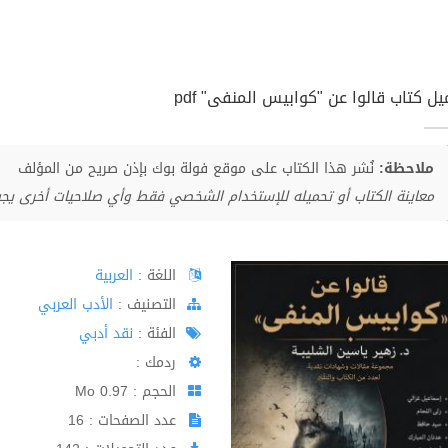
يل كتاب قالوا عن "كوابيس المنفى" pdf
ملاحظة:
نُشر هذا الكتاب على موقع فولة بوك بإذن صريح من المؤلف
معاينة الكتاب أو تحميله للإستخدام الشخصي فقط وأي صلاحيات أخرى يج
اللغة :
العربية
اﻟﺘﺼﻨﻴﻒ :
الأدب العربي
الفئة :
نقد أدبي
ردمك :
الحجم : 0.97 Mo
عدد الصفحات : 16