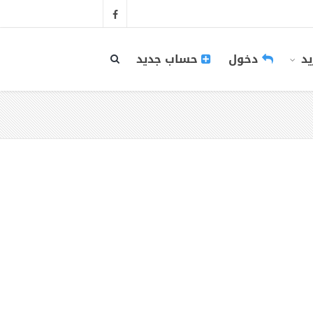
يد
دخول
حساب جديد