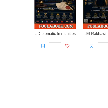
EL-RAKHAWI MONOGRAPH on Diplomatic Immunities
Prisoner of Perception: The El-Rakhawi Manifesto