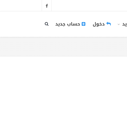
يد
دخول
حساب جديد