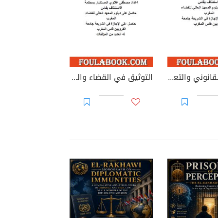
التدقيق القانوني والتعاقدي للحسابات السنوية للأحزاب السياسية
التوثيق في القضاء والقانون المغربيين - الجزء 69