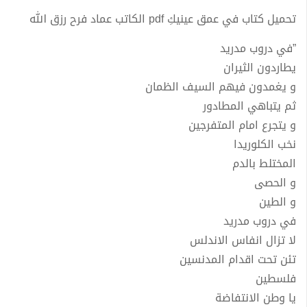
تحميل كتاب في عمق عينيكِ pdf الكاتب عماد فرح رزق الله
”في دروب مدريد
يطاردون الثيران
و يغمدون فيهم السيف الظمان
ثم يتباهي المطادور
و يتجرع امام المتفرجين
نخب الكلوريدا
المختلط بالدم
و الحصى
و الطين
في دروب مدريد
لا تزال انفاس الاندلس
تئن تحت اقدام المدنسين
فلسطين
يا وطن الانتفاضة