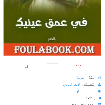
اللغة :
العربية
اﻟﺘﺼﻨﻴﻒ :
الأدب العربي
الفئة :
خواطر
ردمك :
الحجم : 0.76 Mo