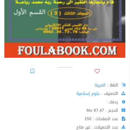
اللغة :
العربية
اﻟﺘﺼﻨﻴﻒ :
علوم إسلامية
ردمك :
الحجم : 87.47 Mo
عدد الصفحات : 150
عدد التحميلات : غير متاح