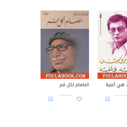
 هي أغنية
الطعام لكل فم