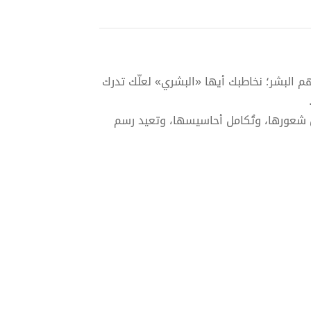
م البشر؛ نخاطبك أيها «البشري» لعلّك تدرك
.
ُّ شعورها، وتُكامل أحاسيسها، وتعيد رسم