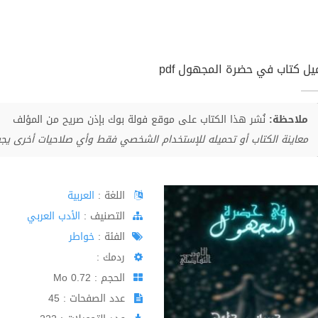
يل كتاب في حضرة المجهول pdf
ملاحظة:
نُشر هذا الكتاب على موقع فولة بوك بإذن صريح من المؤلف
معاينة الكتاب أو تحميله للإستخدام الشخصي فقط وأي صلاحيات أخرى يج
اللغة :
العربية
اﻟﺘﺼﻨﻴﻒ :
الأدب العربي
الفئة :
خواطر
ردمك :
الحجم : 0.72 Mo
عدد الصفحات : 45