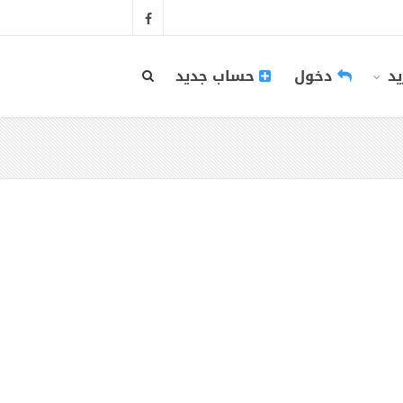
يد
دخول
حساب جديد