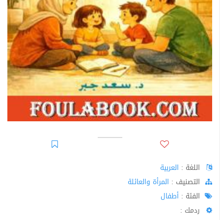
اللغة :
العربية
اﻟﺘﺼﻨﻴﻒ :
المرأة والعائلة
الفئة :
أطفال
ردمك :