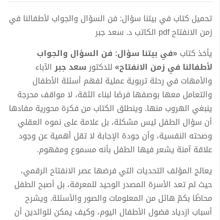
تحميل كتاب في بيتنا سؤال: فن السؤال والجواب لأطفالنا في
زمن الانفتاح pdf الكاتب د. سعد جبر
يأخذ كتاب
«في بيتنا سؤال: فن السؤال والجواب
لأطفالنا في زمن الانفتاح»
للدكتور
سعد جبر
الآباء
والأمهات في رحلة تربوية عملية لفهم أسئلة الأطفال
والتعامل معها بوصفها فرصًا لبناء الثقة، لا مواقف محرجة
ينبغي الهروب منها. وينطلق الكتاب من فكرة محورية مفادها
أن سؤال الطفل ليس مشكلة، بل علامة على نموه العقلي
وصحته النفسية، وأن جودة الإجابة لا تقل أهمية عن وجود
علاقة آمنة يشعر فيها الطفل بأنه مسموع ومفهوم.
يعالج المؤلف التحديات التي فرضها عصر الانفتاح الرقمي،
حيث لم تعد الأسرة المصدر الوحيد للمعرفة، بل أصبح الطفل
محاطًا بكمّ هائل من المعلومات والصور والأسئلة. ويشرح
أسباب ازدياد فضول الأطفال اليوم، وكيف يمكن للوالدين أن