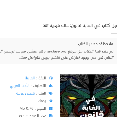
ل كتاب في الغابة قانون: حالة فردية pdf
ملاحظة:
مصدر الكتاب
تم جلب هذا الكتاب من موقع archive.org، وهو 
النشر. في حال وجود اعتراض على النشر، يرجى التواصل معنا.
اللغة :
العربية
اﻟﺘﺼﻨﻴﻒ :
الأدب العربي
الفئة :
قصص عربية
ردمك :
الحجم : 0.76 Mo
عدد الصفحات : 38