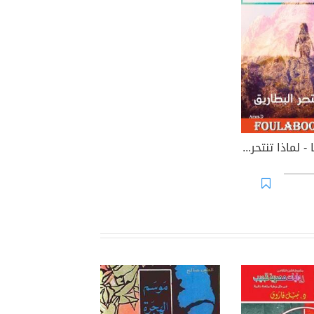
ساليستانيا - لماذا تنتحر البطاريق