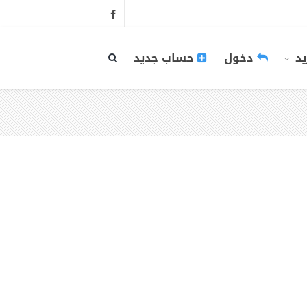
يد
دخول
حساب جديد