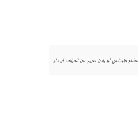
منشور بموجب ترخيص المشاع الإبداعي أو بإذن صريح من المؤلف أو دار