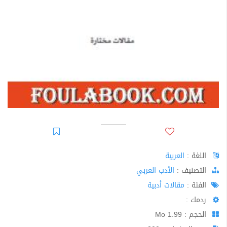
اللغة :
العربية
اﻟﺘﺼﻨﻴﻒ :
الأدب العربي
الفئة :
مقالات أدبية
ردمك :
الحجم : 1.99 Mo