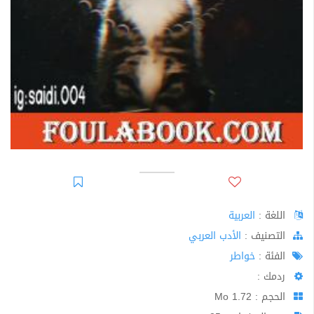
اللغة :
العربية
اﻟﺘﺼﻨﻴﻒ :
الأدب العربي
الفئة :
خواطر
ردمك :
الحجم : 1.72 Mo