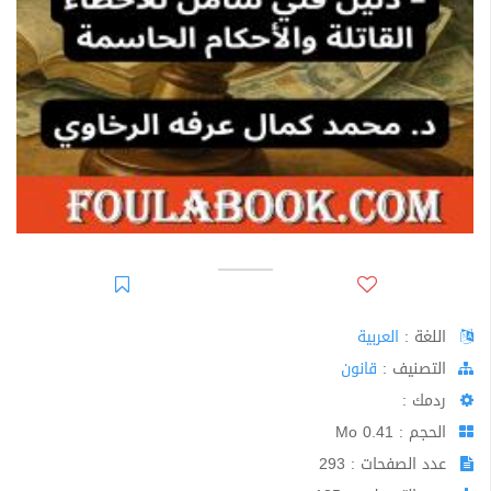
اللغة :
العربية
اﻟﺘﺼﻨﻴﻒ :
قانون
ردمك :
الحجم : 0.41 Mo
عدد الصفحات : 293