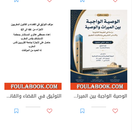
الوصية الواجبة بين الميراث والوصية: دراسة في الطبيعة القانونية والأساس التشريعي وإشكاليات التطبيق
التوثيق في القضاء والقانون المغربيين - الأجزاء من 44 إلى 67