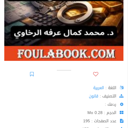
اللغة :
العربية
اﻟﺘﺼﻨﻴﻒ :
قانون
ردمك :
الحجم : 0.28 Mo
عدد الصفحات : 195