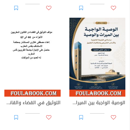
الوصية الواجبة بين الميراث والوصية: دراسة في الطبيعة القانونية والأساس التشريعي وإشكاليات التطبيق
التوثيق في القضاء والقانون المغربيين - الأجزاء من 44 إلى 67