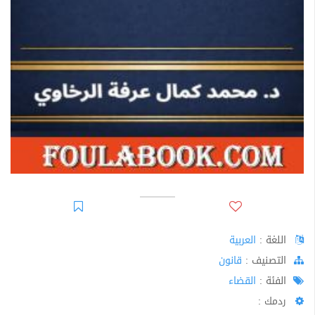
اللغة :
العربية
اﻟﺘﺼﻨﻴﻒ :
قانون
الفئة :
القضاء
ردمك :