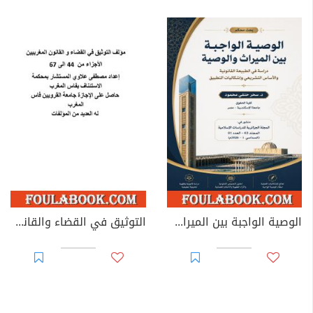
الوصية الواجبة بين الميراث والوصية: دراسة في الطبيعة القانونية والأساس التشريعي وإشكاليات التطبيق
التوثيق في القضاء والقانون المغربيين - الأجزاء من 44 إلى 67