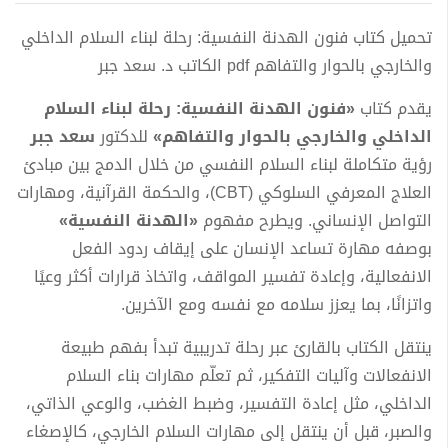
تحميل كتاب فنون الهدنة النفسية: رحلة لبناء السلام الداخلي
والخارجي بالحوار والتفاهم pdf الكاتب د. سعد جبر
يقدم كتاب
«فنون الهدنة النفسية: رحلة لبناء السلام
الداخلي والخارجي بالحوار والتفاهم»
للدكتور
سعد جبر
رؤية متكاملة لبناء السلام النفسي من خلال الدمج بين مبادئ
العلاج المعرفي السلوكي (CBT)، والحكمة القرآنية، ومهارات
التواصل الإنساني. ويطرح مفهوم
«الهدنة النفسية»
بوصفه مهارة تساعد الإنسان على إيقاف ردود الفعل
الانفعالية، وإعادة تفسير المواقف، واتخاذ قرارات أكثر وعيًا
واتزانًا، بما يعزز سلامه مع نفسه ومع الآخرين.
ينتقل الكتاب بالقارئ عبر رحلة تدريبية تبدأ بفهم طبيعة
الانفعالات وآليات التفكير، ثم تعلّم مهارات بناء السلام
الداخلي، مثل إعادة التفسير، وضبط الغضب، والوعي الذاتي،
والصبر، قبل أن ينتقل إلى مهارات السلام الخارجي، كالإصغاء