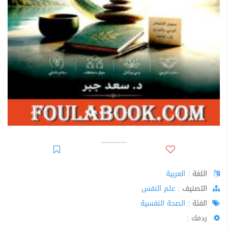
اللغة :
العربية
اﻟﺘﺼﻨﻴﻒ :
علم النفس
الفئة :
الصحة النفسية
ردمك :