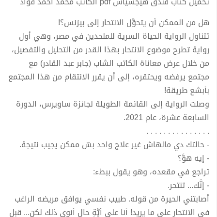
تحميل كتاب فندق هيجسياس pdf الكاتب محمد أحمد فؤاد
هل من الممكن أن يتحوَّل الانتحار إلى بيزنس؟!
تتناول الرواية الحياة السرية للملحدين في مصر، وهي أول
رواية تطرح موضوع الانتحار بهذا القدر من التحليل والتفصيل،
من خلال عرض معاناة الكاتب الشاب (جابر عبد القادر) مع
مجتمع يرفضه ويحتقره، إلى أن يقرر الانتقام من هذا المجتمع
بأبشع طريقة!
وصلت الرواية إلى القائمة الطويلة لجائزة ساويرس، الدورة
السابعة عشرة، عام 2021.
. . . . . . . . . . . . . . .
- حالتك دي مالهاش غير علاج واحد بسّ ممكن يجيب نتيجة.
- إيه هوَّ؟
تراجع في مقعده، وهو يقول ببطء:
- إنَّك... تنتحر.
أصابتني الحيرة من قوله. طبيب نفسي يوافق مريضه الراغب
في الانتحار على ما يريد! أنا على أيَّةِ حالٍ أنوي ذلك لكن... قبل