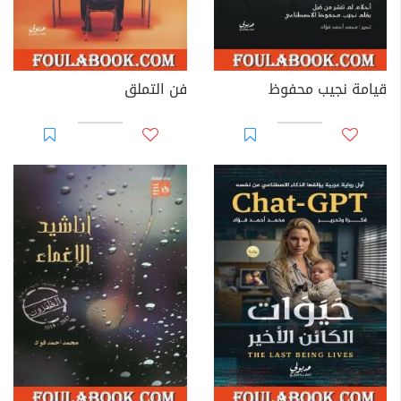
قيامة نجيب محفوظ
فن التملق