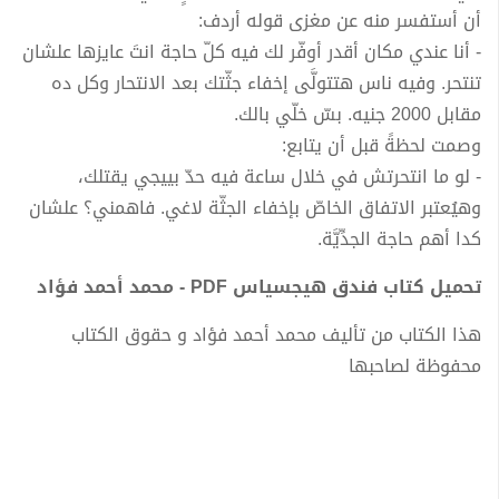
أن أستفسر منه عن مغزى قوله أردف:
- أنا عندي مكان أقدر أوفّر لك فيه كلّ حاجة انتَ عايزها علشان
تنتحر. وفيه ناس هتتولَّى إخفاء جثّتك بعد الانتحار وكل ده
مقابل 2000 جنيه. بسّ خلّي بالك.
وصمت لحظةً قبل أن يتابع:
- لو ما انتحرتش في خلال ساعة فيه حدّ بييجي يقتلك،
وهيُعتبر الاتفاق الخاصّ بإخفاء الجثّة لاغي. فاهمني؟ علشان
كدا أهم حاجة الجدِّيَّة.
تحميل كتاب فندق هيجسياس PDF - محمد أحمد فؤاد
هذا الكتاب من تأليف محمد أحمد فؤاد و حقوق الكتاب
محفوظة لصاحبها