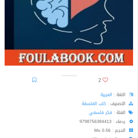
2
اللغة :
العربية
اﻟﺘﺼﻨﻴﻒ :
كتب الفلسفة
الفئة :
فكر فلسفي
ردمك : 9798756384413
الحجم : 0.56 Mo