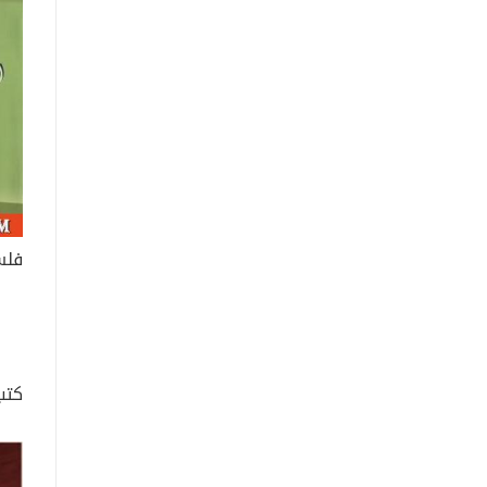
فلس
كتب