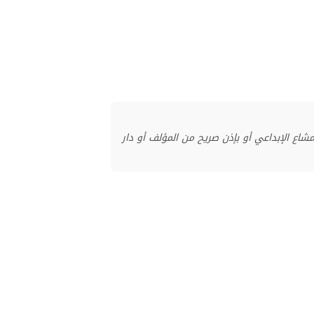
منشور بموجب ترخيص المشاع الإبداعي أو بإذن صريح من المؤلف أو دار