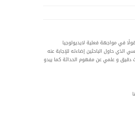
لًا في مواجهة فعلية لايديولوجيا
 الذي حاول الباحثين إضاءته للإجابة عنه
ث دقيق و علمي عن مفهوم الحداثة كما يبدو
ا