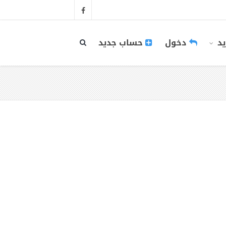
يد
دخول
حساب جديد