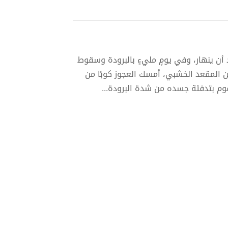
 أن ينهار، وفي يومٍ مليءٍ بالبرودة وسقوط
ن المقعد الخشبي، أمسك العجوز كوبًا من
وم بتدفئة جسده من شدة البرودة...