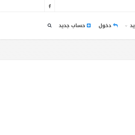
يد
دخول
حساب جديد