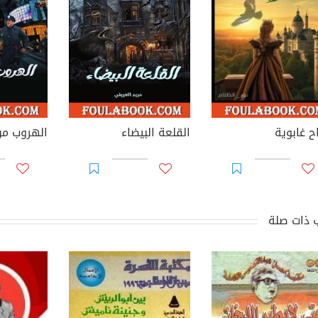
ح غابوية
القلعة البيضاء
الهروب من
 ذات صلة