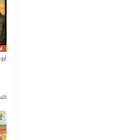
أروا
كتب