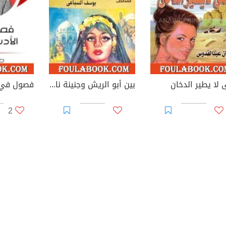
 لا يطير الدخان
بين أبو الريش وجنينة ناميش
فصول في ا
2