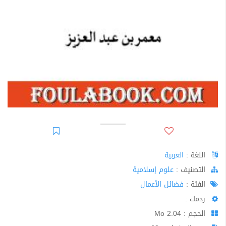
اللغة :
العربية
اﻟﺘﺼﻨﻴﻒ :
علوم إسلامية
الفئة :
فضائل الأعمال
ردمك :
الحجم : 2.04 Mo