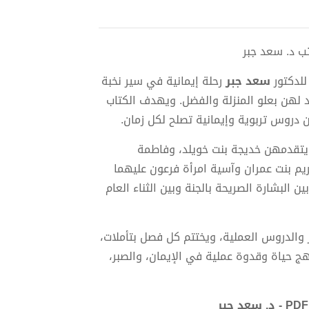
لدكتور
سعد جبر
رحلة إيمانية في سير نخبة
 لهن بعلو المنزلة والفضل. ويهدف الكتاب
 دروس تربوية وإيمانية تصلح لكل زمان.
يتقدمهن خديجة بنت خويلد، وفاطمة
ريم بنت عمران وآسية امرأة فرعون عليهما
ن البشارة الصريحة بالجنة وبين الثناء العام
 والدروس العملية، ويختتم كل فصل بتأملات،
ج حياة وقدوة عملية في الإيمان، والصبر،