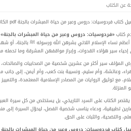
ة عن الكتاب
ل كتاب فردوسيات: دروس وعبر من حياة المبشرات بالجنة pdf الكاتب د. سعد جبر
م كتاب
«فردوسيات: دروس وعبر من حياة المبشرات بالجنة»
ل
أعظم نساء الإسلام اللاتي بشرهن الله ورسوله ﷺ بالجنة، أو شهد
 إحياء سير هؤلاء القدوات، وإبراز مواقفهن المشرقة وما تحمله من
ض المؤلف سير أكثر من عشرين شخصية من الصحابيات والصالحات، 
هراء، وعائشة، وأم سليم، ونسيبة بنت كعب، وأم أيمن، إلى جانب م
ام، مع توثيق الروايات من المصادر الإسلامية المعتمدة، والتمييز بي
 المنزلة.
 يقتصر الكتاب على السرد التاريخي، بل يستخلص من كل سيرة العبر
ارين تطبيقية، ودعاء يناسب شخصية الفصل، ليحوّل السيرة إلى منه
علم، والتضحية، والثبات على الحق.
ل كتاب فردوسيات: دروس وعبر من حياة المبشرات بالجنة PDF - د. سعد جبر