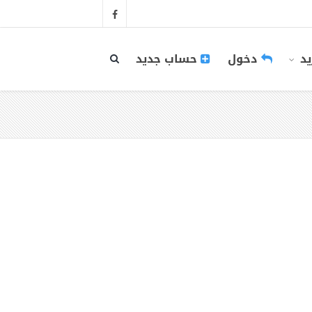
يد
دخول
حساب جديد