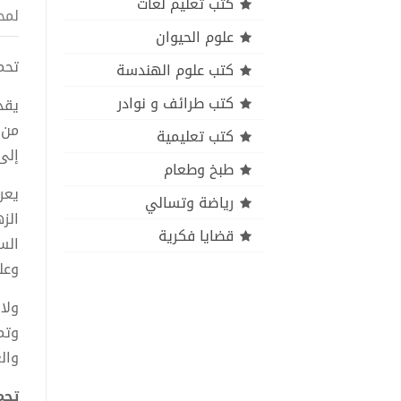
كتب تعليم لغات
لمح
علوم الحيوان
تحمي
كتب علوم الهندسة
كتب طرائف و نوادر
يقد
من 
كتب تعليمية
إلى
طبخ وطعام
يعر
رياضة وتسالي
الز
قضايا فكرية
السل
وعلو
ولا
وتم
وال
تحمي