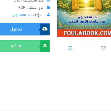
عدد التحميلات : 101
نوع الملف : PDF
المؤلف :
د. سعد جبر
تحميل
قراءة