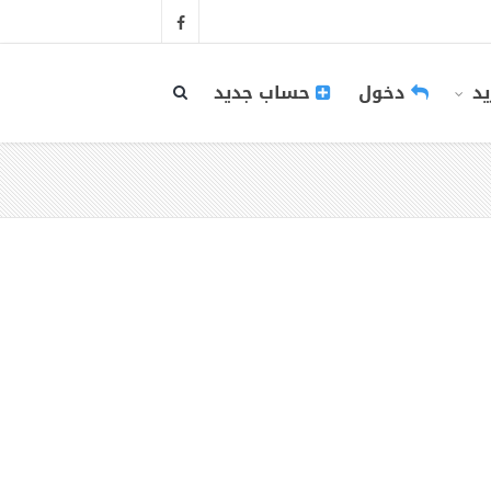
يد
دخول
حساب جديد