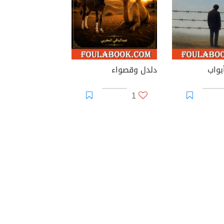
بواب
دلدل وقصواء
1