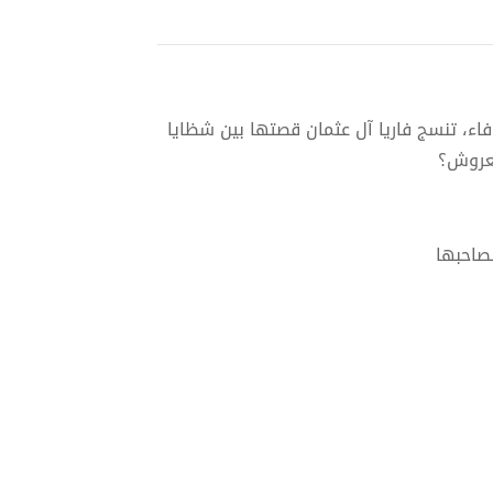
فاء، تنسج فاريا آل عثمان قصتها بين شظايا
لعروش؟
صاحبها