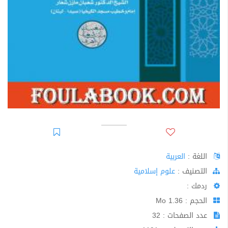
اللغة :
العربية
اﻟﺘﺼﻨﻴﻒ :
علوم إسلامية
ردمك :
الحجم : 1.36 Mo
عدد الصفحات : 32