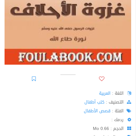
اللغة :
العربية
اﻟﺘﺼﻨﻴﻒ :
كتب أطفال
الفئة :
قصص الأطفال
ردمك :
الحجم : 0.66 Mo