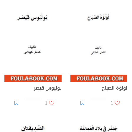
لؤلؤة الصباح
يوليوس قيصر
1
1