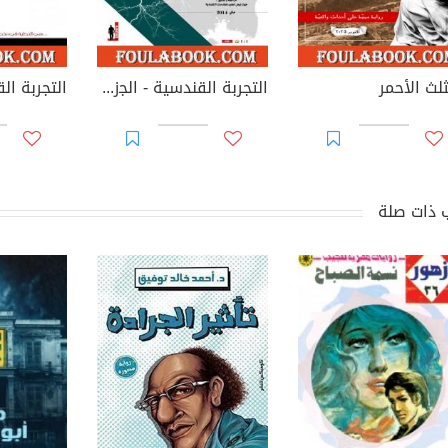
لث الأحمر
التجربة القندسية - اﻟﺠزء الأول
 ذات صلة