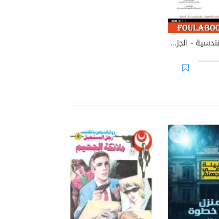
التجربة القندسية - اﻟﺠزء الثاني