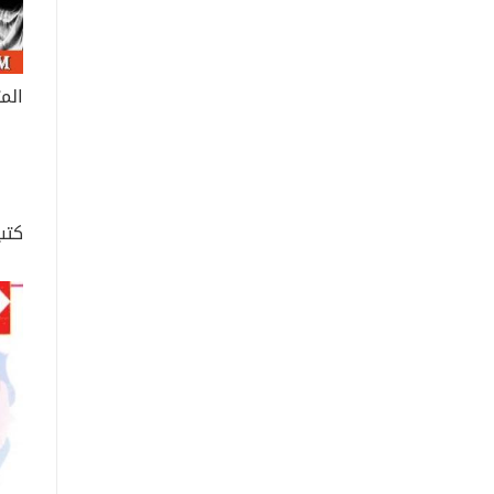
المث
كتب