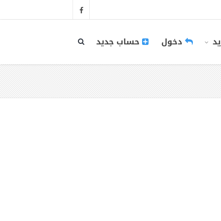
يد
دخول
حساب جديد