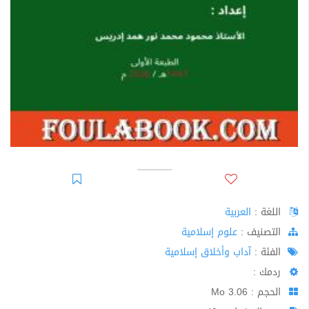
اللغة :
العربية
اﻟﺘﺼﻨﻴﻒ :
علوم إسلامية
الفئة :
آداب وأخلاق إسلامية
ردمك :
الحجم : 3.06 Mo