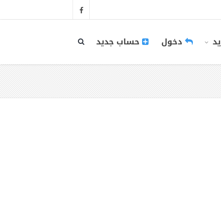
يد
دخول
حساب جديد