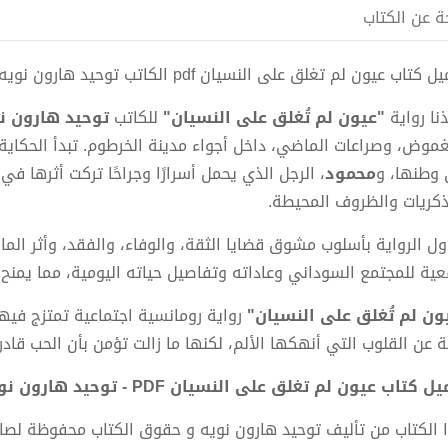
ة عن الكتاب
 كتاب عيون لم تغلق على النسيان pdf الكاتب توحيد هارون نويه
ذنا رواية
"عيون لم تُغلق على النسيان"
للكاتب
توحيد هارون ن
غموض، وصراعات الماضي، داخل أجواء مدينة الخرطوم. تبدأ الحكاية 
 وطنها، و
محمود
، الرجل الذي يحمل أسرارًا وجراحًا تركت أثرها في
ذكريات والظروف المحيطة.
اول الرواية بأسلوب مشوق قضايا الثقة، والوفاء، والفقد، وأثر ال
ية للمجتمع السوداني وعاداته وتفاصيل حياته اليومية، مما يمنح الأح
ون لم تُغلق على النسيان"
رواية رومانسية اجتماعية تمتزج فيها
 عن القلوب التي أنهكها الألم، لكنها ما زالت تؤمن بأن الحب قادر 
 كتاب عيون لم تغلق على النسيان PDF - توحيد هارون نويه
 الكتاب من تأليف توحيد هارون نويه و حقوق الكتاب محفوظة لصا