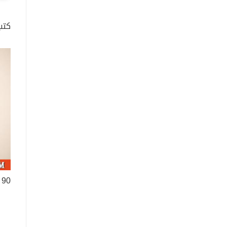
كتب
90 يوما لتصبح ثريا