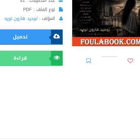
عدد التحميلات : 51
نوع الملف : PDF
المؤلف :
توحيد هارون نويه
تحميل
قراءة