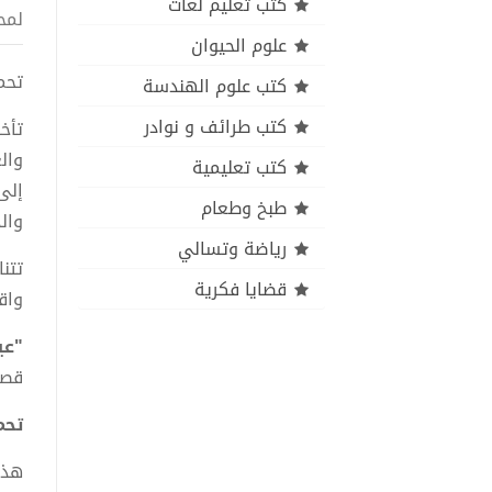
كتب تعليم لغات
لمح
علوم الحيوان
تحميل
كتب علوم الهندسة
كتب طرائف و نوادر
تأخ
وال
كتب تعليمية
إلى
طبخ وطعام
وال
رياضة وتسالي
تتن
قضايا فكرية
واقع
"عي
قصة
تحميل
هذا