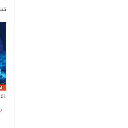
كتب
101 لغز بربر