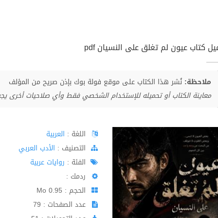
يل كتاب عيون لم تغلق على النسيان pdf
ملاحظة:
نُشر هذا الكتاب على موقع فولة بوك بإذن صريح من المؤلف
معاينة الكتاب أو تحميله للإستخدام الشخصي فقط وأي صلاحيات أخرى يج
اللغة :
العربية
اﻟﺘﺼﻨﻴﻒ :
الأدب العربي
الفئة :
روايات عربية
ردمك :
الحجم : 0.95 Mo
عدد الصفحات : 79