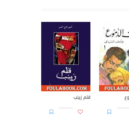
ع
قلم زينب