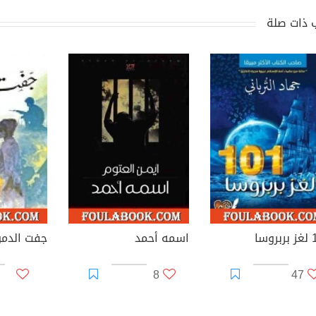
 ذات صلة
وسا
اسمه أحمد
جفت الدمو
8
47