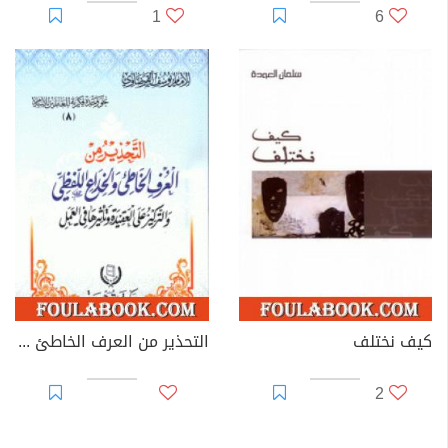
1
6
كيف نختلف
التحذير من العرف الخاطئ والخداع اللفظي
2