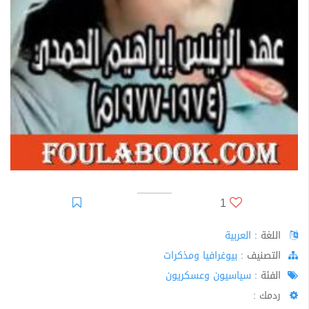
1
اللغة :
العربية
اﻟﺘﺼﻨﻴﻒ :
بيوغرافيا ومذكرات
الفئة :
سياسيون وعسكريون
ردمك :