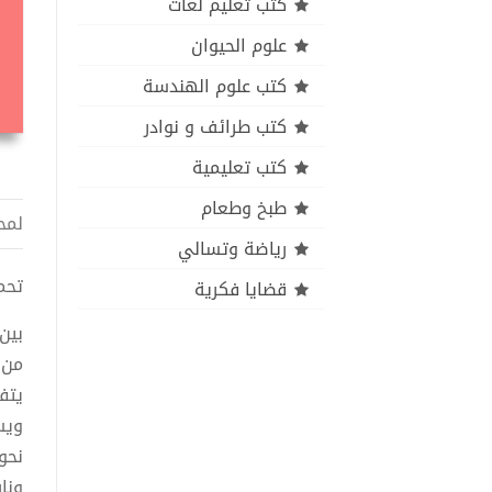
كتب تعليم لغات
علوم الحيوان
كتب علوم الهندسة
كتب طرائف و نوادر
كتب تعليمية
طبخ وطعام
لمح
رياضة وتسالي
تحميل 
قضايا فكرية
بین
من 
يتفج
ويس
نحو
ونا