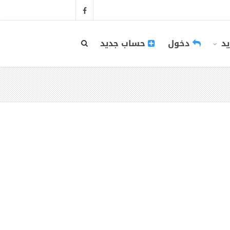
يد
دخول
حساب جديد