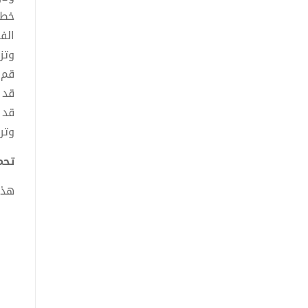
خطو
الفق
وتز
قم 
قد 
قد 
وتر
تحميل
هذا