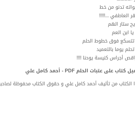
اته تدنو من خط
ر العاطفي ...!!!!!
يح ستار الهم
يا ابن العم
تتسكع فوق خطوط الحلم
تحلم يوما بالتعميد
اقص أجراس كنيسة يوحنا !!!!
 كتاب على عتبات الحلم PDF - أحمد كامل علي
 الكتاب من تأليف أحمد كامل علي و حقوق الكتاب محفوظة لصاحب