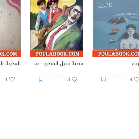
رنك
قضية قتيل الفندق - مغامرات ع×2
المدينة ا
1
3
4