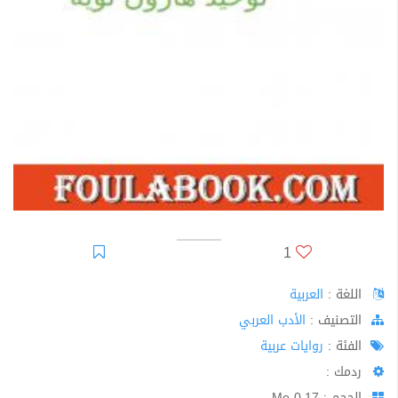
1
اللغة :
العربية
اﻟﺘﺼﻨﻴﻒ :
الأدب العربي
الفئة :
روايات عربية
ردمك :
الحجم : 0.17 Mo