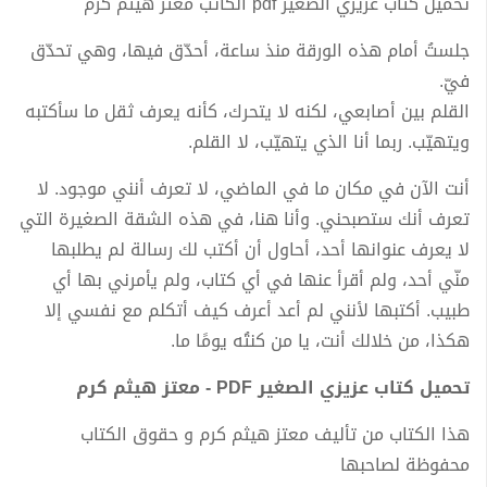
تحميل كتاب عزيزي الصغير pdf الكاتب معتز هيثم كرم
جلستُ أمام هذه الورقة منذ ساعة، أحدّق فيها، وهي تحدّق
فيّ.
القلم بين أصابعي، لكنه لا يتحرك، كأنه يعرف ثقل ما سأكتبه
ويتهيّب. ربما أنا الذي يتهيّب، لا القلم.
أنت الآن في مكان ما في الماضي، لا تعرف أنني موجود. لا
تعرف أنك ستصبحني. وأنا هنا، في هذه الشقة الصغيرة التي
لا يعرف عنوانها أحد، أحاول أن أكتب لك رسالة لم يطلبها
منّي أحد، ولم أقرأ عنها في أي كتاب، ولم يأمرني بها أي
طبيب. أكتبها لأنني لم أعد أعرف كيف أتكلم مع نفسي إلا
هكذا، من خلالك أنت، يا من كنتُه يومًا ما.
تحميل كتاب عزيزي الصغير PDF - معتز هيثم كرم
هذا الكتاب من تأليف معتز هيثم كرم و حقوق الكتاب
محفوظة لصاحبها