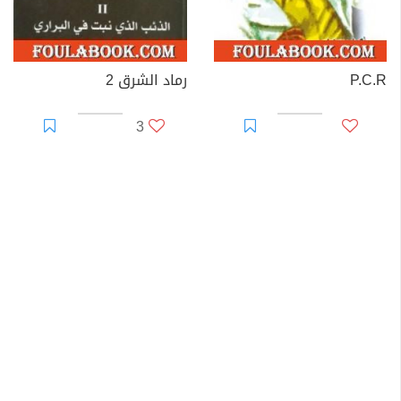
P.C.R
رماد الشرق 2
3