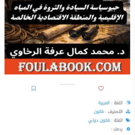
اللغة :
العربية
اﻟﺘﺼﻨﻴﻒ :
قانون
الفئة :
قانون دولي
ردمك :