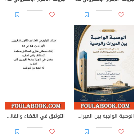
الوصية الواجبة بين الميراث والوصية: دراسة في الطبيعة القانونية والأساس التشريعي وإشكاليات التطبيق
التوثيق في القضاء والقانون المغربيين - الأجزاء من 44 إلى 67