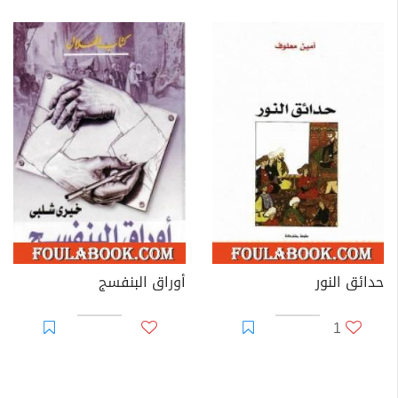
حدائق النور
أوراق البنفسج
1