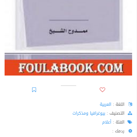
اللغة :
العربية
اﻟﺘﺼﻨﻴﻒ :
بيوغرافيا ومذكرات
الفئة :
أعلام
ردمك :