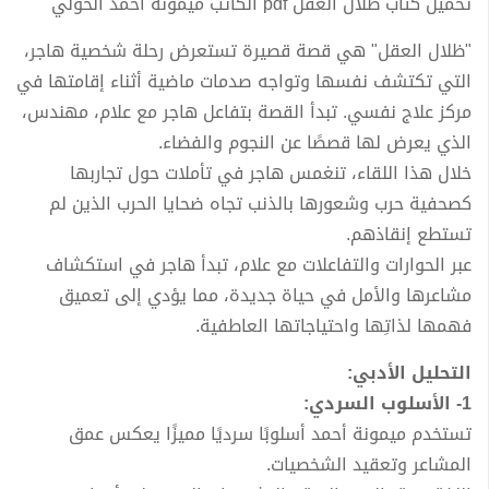
تحميل كتاب ظلال العقل pdf الكاتب ميمونة أحمد الخولي
"ظلال العقل" هي قصة قصيرة تستعرض رحلة شخصية هاجر،
التي تكتشف نفسها وتواجه صدمات ماضية أثناء إقامتها في
مركز علاج نفسي. تبدأ القصة بتفاعل هاجر مع علام، مهندس،
الذي يعرض لها قصصًا عن النجوم والفضاء.
خلال هذا اللقاء، تنغمس هاجر في تأملات حول تجاربها
كصحفية حرب وشعورها بالذنب تجاه ضحايا الحرب الذين لم
تستطع إنقاذهم.
عبر الحوارات والتفاعلات مع علام، تبدأ هاجر في استكشاف
مشاعرها والأمل في حياة جديدة، مما يؤدي إلى تعميق
فهمها لذاتِها واحتياجاتها العاطفية.
التحليل الأدبي:
1- الأسلوب السردي:
تستخدم ميمونة أحمد أسلوبًا سرديًا مميزًا يعكس عمق
المشاعر وتعقيد الشخصيات.