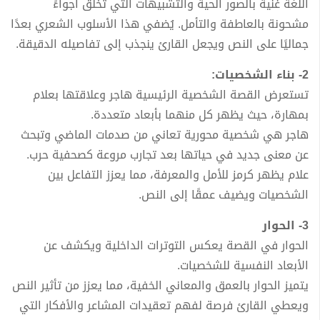
اللغة غنية بالصور الحية والتشبيهات التي تخلق أجواءً
مشحونة بالعاطفة والتأمل. يُضفي هذا الأسلوب الشعري بعدًا
جماليًا على النص ويجعل القارئ ينجذب إلى تفاصيله الدقيقة.
2- بناء الشخصيات:
تستعرض القصة الشخصية الرئيسية هاجر وعلاقتها بعلام
بمهارة، حيث يظهر كل منهما بأبعاد متعددة.
هاجر هي شخصية محورية تعاني من صدمات الماضي وتبحث
عن معنى جديد في حياتها بعد تجارب مروعة كصحفية حرب.
علام يظهر كرمز للأمل والمعرفة، مما يعزز التفاعل بين
الشخصيات ويضيف عمقًا إلى النص.
3- الحوار
الحوار في القصة يعكس التوترات الداخلية ويكشف عن
الأبعاد النفسية للشخصيات.
يتميز الحوار بالعمق والمعاني الخفية، مما يعزز من تأثير النص
ويعطي القارئ فرصة لفهم تعقيدات المشاعر والأفكار التي