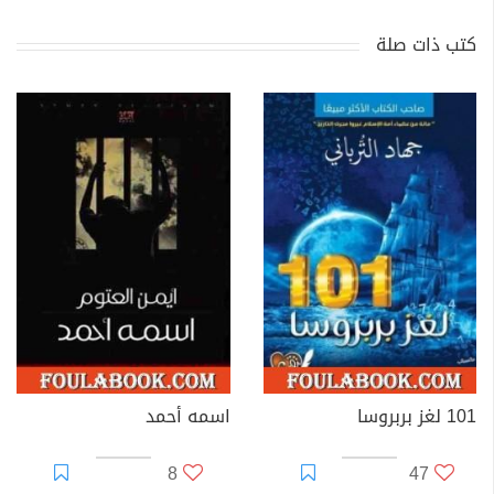
كتب ذات صلة
101 لغز بربروسا
اسمه أحمد
8
47