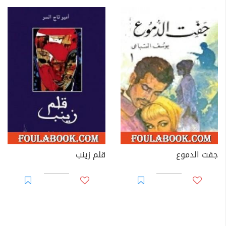
جفت الدموع
قلم زينب