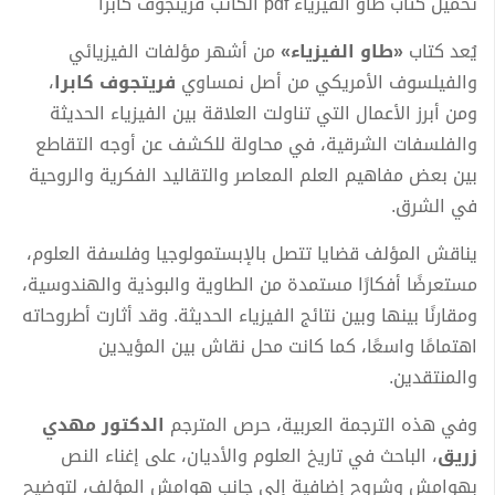
تحميل كتاب طاو الفيزياء pdf الكاتب فريتجوف كابرا
يُعد كتاب
«طاو الفيزياء»
من أشهر مؤلفات الفيزيائي
والفيلسوف الأمريكي من أصل نمساوي
فريتجوف كابرا
،
ومن أبرز الأعمال التي تناولت العلاقة بين الفيزياء الحديثة
والفلسفات الشرقية، في محاولة للكشف عن أوجه التقاطع
بين بعض مفاهيم العلم المعاصر والتقاليد الفكرية والروحية
في الشرق.
يناقش المؤلف قضايا تتصل بالإبستمولوجيا وفلسفة العلوم،
مستعرضًا أفكارًا مستمدة من الطاوية والبوذية والهندوسية،
ومقارنًا بينها وبين نتائج الفيزياء الحديثة. وقد أثارت أطروحاته
اهتمامًا واسعًا، كما كانت محل نقاش بين المؤيدين
والمنتقدين.
وفي هذه الترجمة العربية، حرص المترجم
الدكتور مهدي
زريق
، الباحث في تاريخ العلوم والأديان، على إغناء النص
بهوامش وشروح إضافية إلى جانب هوامش المؤلف، لتوضيح