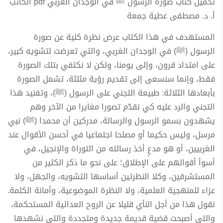
تحميل كتاب صورة الرسول ﷺ في الوجدان الغربي pdf الكاتب
أ. د. مصطفى عطية جمعة
المستهدف في هذا الكتاب عرض نظرة كلية عن صورة
الرسول (ﷺ) في الوجدان الغربي، والتي تعرضت لتشويه كبير،
على امتداد قرون، وإلى يومنا، ولكن لا نكتفي بتلك الصورة
فقط، وإنما سنسعى إلى تقديم رؤية مثلثة، تشمل الصورة
بأبعادها الثلاثة: طبيعة التجني على الرسول (ﷺ)، وتفنيد هذا
التجني والرد عليه كي نقدّم تصورا مغايرا من الآخر وهم
يشهدون بسمو الرسول والرسالة، مدركين أن محمدا (ﷺ) نبي
مرسل، وليس حكيما أو مصلحا اجتماعيا في أحسن الأقوال عند
الغربيين، أو هو مدعٍ أخذ رسالته من التوراة والإنجيل، في
أسوأ أقوالهم على الإطلاق؛ على نحو ما ذكر الكثير من
المستشرقين، وكلا النظرتين أساسها التشويه، والجهل، ولا
عزاء للمنهجية العلمية، ولا النظرة الموضوعية، وأمانة الكلمة.
نقول هذا من أجل النأي قليلا عن الروح العدائية المستحكمة،
والتي أصبحت قضية قديمة جديدة ومتجددة والتي نشهدها