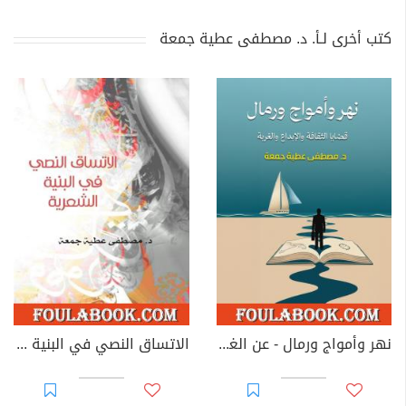
كتب أخرى لـأ. د. مصطفى عطية جمعة
نهر وأمواج ورمال - عن الغربة والثقافة والمثقفين
الاتساق النصي في البنية الشعرية - قصائد جيكور لبدر شاكر السياب نموذجا