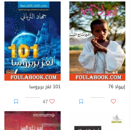
إيبولا 76
101 لغز بربروسا
47