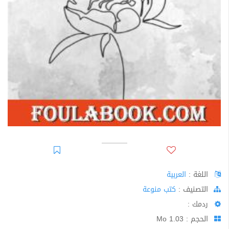
اللغة :
العربية
اﻟﺘﺼﻨﻴﻒ :
كتب منوعة
ردمك :
الحجم : 1.03 Mo