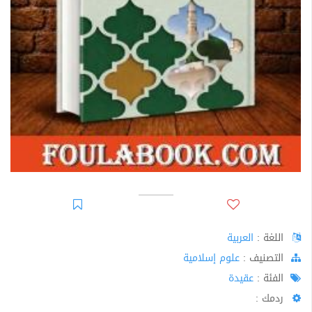
اللغة :
العربية
اﻟﺘﺼﻨﻴﻒ :
علوم إسلامية
الفئة :
عقيدة
ردمك :