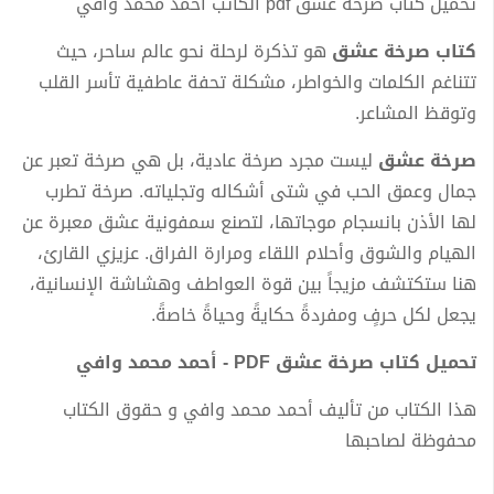
تحميل كتاب صرخة عشق pdf الكاتب أحمد محمد وافي
كتاب صرخة عشق
هو تذكرة لرحلة نحو عالم ساحر، حيث
تتناغم الكلمات والخواطر، مشكلة تحفة عاطفية تأسر القلب
وتوقظ المشاعر.
صرخة عشق
ليست مجرد صرخة عادية، بل هي صرخة تعبر عن
جمال وعمق الحب في شتى أشكاله وتجلياته. صرخة تطرب
لها الأذن بانسجام موجاتها، لتصنع سمفونية عشق معبرة عن
الهيام والشوق وأحلام اللقاء ومرارة الفراق. عزيزي القارئ،
هنا ستكتشف مزيجاً بين قوة العواطف وهشاشة الإنسانية،
يجعل لكل حرفٍ ومفردةً حكايةً وحياةً خاصةً.
تحميل كتاب صرخة عشق PDF - أحمد محمد وافي
هذا الكتاب من تأليف أحمد محمد وافي و حقوق الكتاب
محفوظة لصاحبها