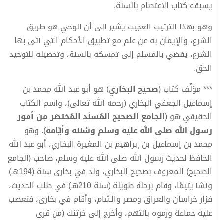
يسبقه كتاب الاعتصام بالسنة.
وهو بهذا الترتيب العجيب يشير إلى أن الوحي هو طريق
الشرع، والإيمان به عن علم مع تطبيق الأحكام التي أتى بها
الشرع، يفضي بالمسلم إلى تمسكه بالسنة، وتحصيله للتوحيد
الحق.
*** مؤلِّف كتاب (
صحيح البخاري
) هو أبو عبد الله محمد بن
إسماعيل الجعفي البخاري (رحمه الله تعالى)، واسم الكتاب
الحقيقي هو (
الجامع الصحيح المُسنَد المُختصَر مِن أمور
رسول الله صلى الله عليه وسلم وسُننه وأيّامه
). وهو
محمد بن إسماعيل بن إبراهيم بن المغيرة البخاري، أبو عبد الله
الحافظ لحديث رسول الله صلى الله عليه وسلم، صاحب (الجامع
الصحيح) المعروف بصحيح البخاري، ولد في بخارى سنة (194هـ)
ونشأ يتيمًا، وقام برحلة طويلة (سنة 210هـ) في طلب الحديث،
فزار خراسان والعراق ومصر والشام، وأقام في بخارى، فتعصب
عليه جماعة ورموه بالتهم، وأخرج إلى خرتنك (من قرى