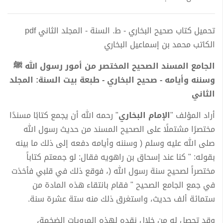
تحميل كتاب صحيح البخاري - ط. السنة - المجلد الثاني pdf
الكاتب محمد بن إسماعيل البخاري
الجامع المسند الصحيح المختصر من أمور رسول الله ﷺ
وسننه وأيامه - صحيح البخاري - طبعة بيت السنة: المجلد
الثاني
أراد المؤلف "
الإمام البخاري
" رحمه الله أن يجمع كتابًا مسندًا
مختصرًا مشتملًا على الصحيح المسند من حديث رسول الله
صلى الله عليه وسلم ( وسننه وأيامه دفعه إلى ذلك ما بينه
بقوله: " كنا عند إسحاق بن راهويه فقال: لو جمعتم كتاباً
مختصراً لصحيح سنة رسول الله (، فوقع ذلك في قلبي فأخذت
في جمع الجامع الصحيح " فقام بانتقاء هذه المادة من
ستمائة ألف حديث، واستغرق ذلك منه ستة عشرة سنة.
وقد تحصل له من خلال نقده لهذه المرويات الضخمة،