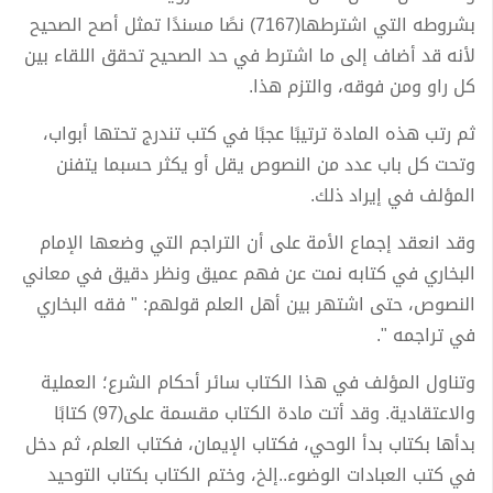
بشروطه التي اشترطها(7167) نصًا مسندًا تمثل أصح الصحيح
لأنه قد أضاف إلى ما اشترط في حد الصحيح تحقق اللقاء بين
كل راو ومن فوقه، والتزم هذا.
ثم رتب هذه المادة ترتيبًا عجبًا في كتب تندرج تحتها أبواب،
وتحت كل باب عدد من النصوص يقل أو يكثر حسبما يتفنن
المؤلف في إيراد ذلك.
وقد انعقد إجماع الأمة على أن التراجم التي وضعها الإمام
البخاري في كتابه نمت عن فهم عميق ونظر دقيق في معاني
النصوص، حتى اشتهر بين أهل العلم قولهم: " فقه البخاري
في تراجمه ".
وتناول المؤلف في هذا الكتاب سائر أحكام الشرع؛ العملية
والاعتقادية. وقد أتت مادة الكتاب مقسمة على(97) كتابًا
بدأها بكتاب بدأ الوحي، فكتاب الإيمان، فكتاب العلم، ثم دخل
في كتب العبادات الوضوء..إلخ، وختم الكتاب بكتاب التوحيد