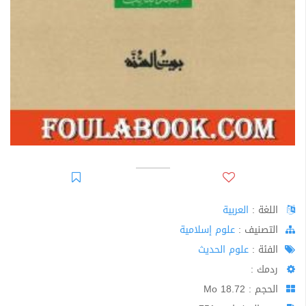
اللغة :
العربية
اﻟﺘﺼﻨﻴﻒ :
علوم إسلامية
الفئة :
علوم الحديث
ردمك :
الحجم : 18.72 Mo