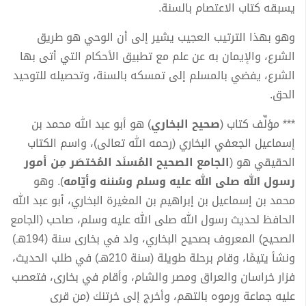
يسبقه كتاب الاعتصام بالسنة.
وهو بهذا الترتيب العجيب يشير إلى أن الوحي هو طريق
الشرع، والإيمان به عن علم مع تطبيق الأحكام التي أتى بها
الشرع، يفضي بالمسلم إلى تمسكه بالسنة، وتحصيله للتوحيد
الحق.
*** مؤلِّف كتاب (
صحيح البخاري
) هو أبو عبد الله محمد بن
إسماعيل الجعفي البخاري (رحمه الله تعالى)، واسم الكتاب
الحقيقي هو (
الجامع الصحيح المُسنَد المُختصَر مِن أمور
رسول الله صلى الله عليه وسلم وسُننه وأيّامه
). وهو
محمد بن إسماعيل بن إبراهيم بن المغيرة البخاري، أبو عبد الله
الحافظ لحديث رسول الله صلى الله عليه وسلم، صاحب (الجامع
الصحيح) المعروف بصحيح البخاري، ولد في بخارى سنة (194هـ)
ونشأ يتيمًا، وقام برحلة طويلة (سنة 210هـ) في طلب الحديث،
فزار خراسان والعراق ومصر والشام، وأقام في بخارى، فتعصب
عليه جماعة ورموه بالتهم، وأخرج إلى خرتنك (من قرى