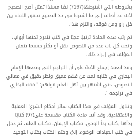
بشروطه التي اشترطها(7167) نصًا مسندًا تمثل أصح الصحيح
لأنه قد أضاف إلى ما اشترط في حد الصحيح تحقق اللقاء بين
كل راو ومن فوقه، والتزم هذا.
ثم رتب هذه المادة ترتيبًا عجبًا في كتب تندرج تحتها أبواب،
وتحت كل باب عدد من النصوص يقل أو يكثر حسبما يتفنن
المؤلف في إيراد ذلك.
وقد انعقد إجماع الأمة على أن التراجم التي وضعها الإمام
البخاري في كتابه نمت عن فهم عميق ونظر دقيق في معاني
النصوص، حتى اشتهر بين أهل العلم قولهم: " فقه البخاري
في تراجمه ".
وتناول المؤلف في هذا الكتاب سائر أحكام الشرع؛ العملية
والاعتقادية. وقد أتت مادة الكتاب مقسمة على(97) كتابًا
بدأها بكتاب بدأ الوحي، فكتاب الإيمان، فكتاب العلم، ثم دخل
في كتب العبادات الوضوء..إلخ، وختم الكتاب بكتاب التوحيد