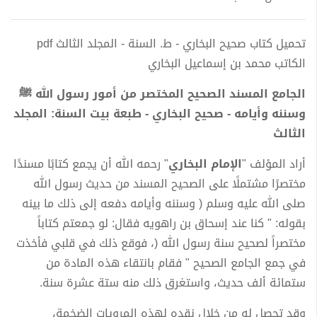
تحميل كتاب صحيح البخاري - ط. السنة - المجلد الثالث pdf
الكاتب محمد بن إسماعيل البخاري
الجامع المسند الصحيح المختصر من أمور رسول الله ﷺ
وسننه وأيامه - صحيح البخاري - طبعة بيت السنة: المجلد
الثالث
أراد المؤلف "
الإمام البخاري
" رحمه الله أن يجمع كتابًا مسندًا
مختصرًا مشتملًا على الصحيح المسند من حديث رسول الله
صلى الله عليه وسلم ( وسننه وأيامه دفعه إلى ذلك ما بينه
بقوله: " كنا عند إسحاق بن راهويه فقال: لو جمعتم كتاباً
مختصراً لصحيح سنة رسول الله (، فوقع ذلك في قلبي فأخذت
في جمع الجامع الصحيح " فقام بانتقاء هذه المادة من
ستمائة ألف حديث، واستغرق ذلك منه ستة عشرة سنة.
وقد تحصل له من خلال نقده لهذه المرويات الضخمة،