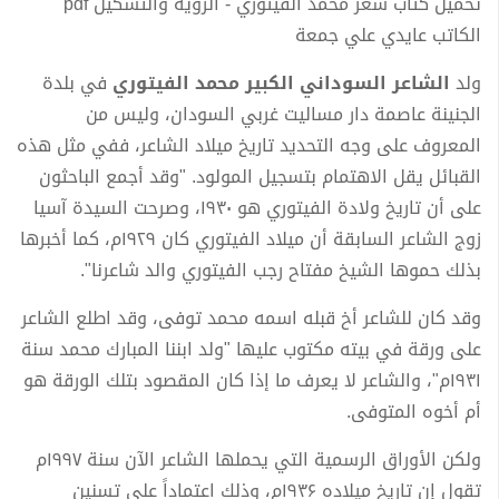
تحميل كتاب شعر محمد الفيتوري - الرؤية والتشكيل pdf
الكاتب عايدي علي جمعة
ولد
الشاعر السوداني الكبير محمد الفيتوري
في بلدة
الجنينة عاصمة دار مساليت غربي السودان، وليس من
المعروف على وجه التحديد تاريخ ميلاد الشاعر، ففي مثل هذه
القبائل يقل الاهتمام بتسجيل المولود. "وقد أجمع الباحثون
على أن تاريخ ولادة الفيتوري هو ۱۹۳۰، وصرحت السيدة آسيا
زوج الشاعر السابقة أن ميلاد الفيتوري كان ۱۹۲۹م، كما أخبرها
بذلك حموها الشيخ مفتاح رجب الفيتوري والد شاعرنا".
وقد كان للشاعر أخ قبله اسمه محمد توفى، وقد اطلع الشاعر
على ورقة في بيته مكتوب عليها "ولد ابننا المبارك محمد سنة
١٩٣١م"، والشاعر لا يعرف ما إذا كان المقصود بتلك الورقة هو
أم أخوه المتوفى.
ولكن الأوراق الرسمية التي يحملها الشاعر الآن سنة ١٩٩٧م
تقول إن تاريخ ميلاده ۱۹۳۶م، وذلك اعتماداً على تسنين