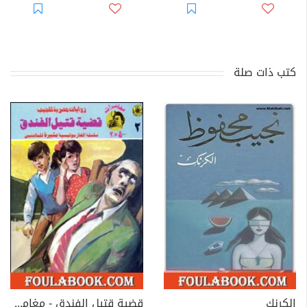
كتب ذات صلة
الكرنك
قضية قتيل الفندق - مغامرات ع×2