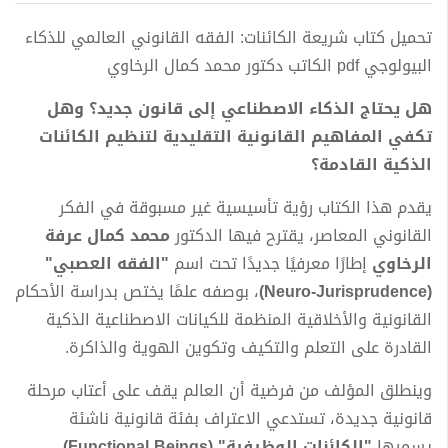
تحميل كتاب شريعة الكائنات: الفقه القانوني العالمي للذكاء
البيولوجي pdf الكاتب دكتور محمد كمال الرخاوي
هل يحتاج الذكاء الاصطناعي إلى قانون جديد؟ وهل
تكفي المفاهيم القانونية التقليدية لتنظيم الكائنات
الذكية القادمة؟
يقدم هذا الكتاب رؤية تأسيسية غير مسبوقة في الفكر
القانوني المعاصر، يقترح فيها الدكتور
محمد كمال عرفة
الرخاوي
إطارًا معرفيًا جديدًا تحت اسم
"الفقه العصبي"
(Neuro-Jurisprudence)
، بوصفه علمًا يختص بدراسة الأحكام
القانونية والأخلاقية المنظمة للكيانات الاصطناعية الذكية
القادرة على التعلم والتكيف وتكوين الهوية والذاكرة.
وينطلق المؤلف من فرضية أن العالم يقف على أعتاب مرحلة
قانونية جديدة، تستدعي الاعتراف بفئة قانونية ناشئة
يسميها
"الكائنات الوظيفية" (Functional Beings)
،