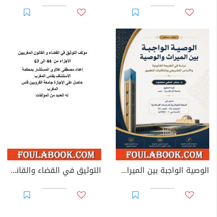
الوصية الواجبة بين الميراث والوصية: دراسة في الطبيعة القانونية والأساس التشريعي وإشكاليات التطبيق
التوثيق في القضاء والقانون المغربيين - الأجزاء من 44 إلى 67