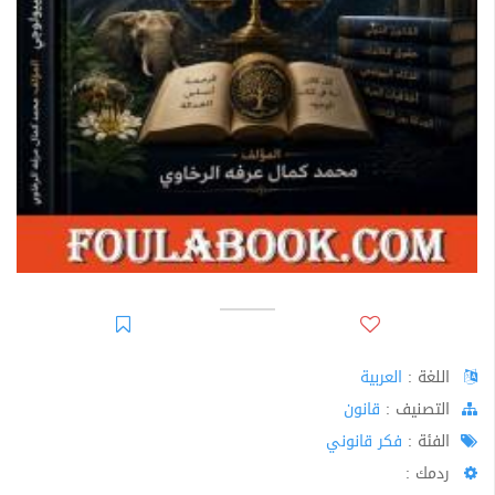
اللغة :
العربية
اﻟﺘﺼﻨﻴﻒ :
قانون
الفئة :
فكر قانوني
ردمك :